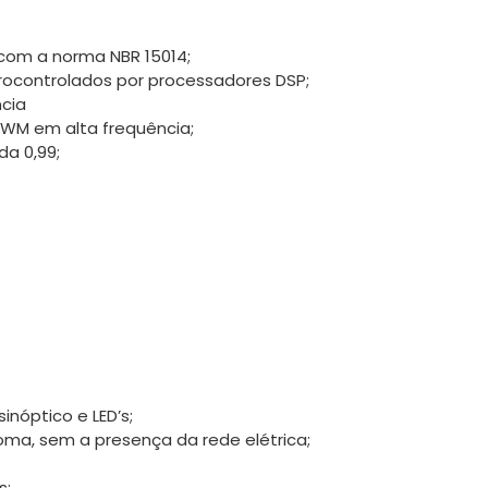
com a norma NBR 15014;
rocontrolados por processadores DSP;
ncia
 PWM em alta frequência;
da 0,99;
sinóptico e LED’s;
oma, sem a presença da rede elétrica;
s;