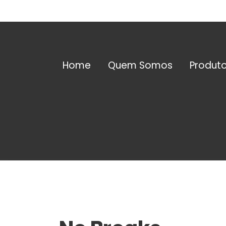
Home
Quem Somos
Produt
No
Bater
Trans
Estabi