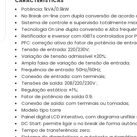
CARACTERÍSTICAS
Potência: 1kVA/0.9kW
No Break on-line com dupla conversão de acordo 
Sistema de controle e supervisão totalmente mic
Tecnologia On Line dupla conversão e Alta frequê
Retificador e inversor com IGBTs controlados por
PFC: correção ativa do fator de potência de entra
Tensão de entrada: 220/230V;
Variação de tensão admissível ±20%;
Ampla faixa de variação de tensão de entrada;
Frequência de entrada: 50Hz/60Hz;
Conexão de entrada: com terminais;
Tensões de saída: 208/220/230V ;
Regulação estática: ±1%;
Fator de potência de saída 0.9;
Conexão de saída: com terminais ou tomadas;
Modelo tipo torre
Painel digital LCD interativo, com diagrama unifilar 
DC Start: permite ligar o no break de forma autôn
Tempo de transferência: zero;
Sistema de diagnósticos e autoteste automático