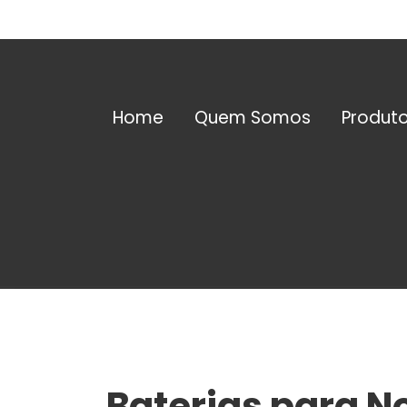
Home
Quem Somos
Produt
No
Bater
Trans
Estabi
Baterias para N