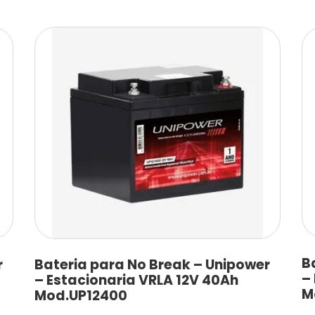
B
r
Bateria para No Break – Unipower
–
– Estacionaria VRLA 12V 40Ah
M
Mod.UP12400