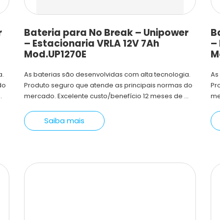
r
Bateria para No Break – Unipower
B
– Estacionaria VRLA 12V 7Ah
–
Mod.UP1270E
M
a.
As baterias são desenvolvidas com alta tecnologia.
As
do
Produto seguro que atende as principais normas do
Pr
.
mercado. Excelente custo/benefício 12 meses de ...
me
Saiba mais