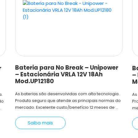
Bateria para No Break – Unipower
r
B
– Estacionária VRLA 12V 18Ah
–
Mod.UP12180
M
As baterias são desenvolvidas com alta tecnologia.
a.
As
Produto seguro que atende as principais normas do
do
Pr
mercado. Excelente custo/benefício 12 meses de ...
.
me
Saiba mais