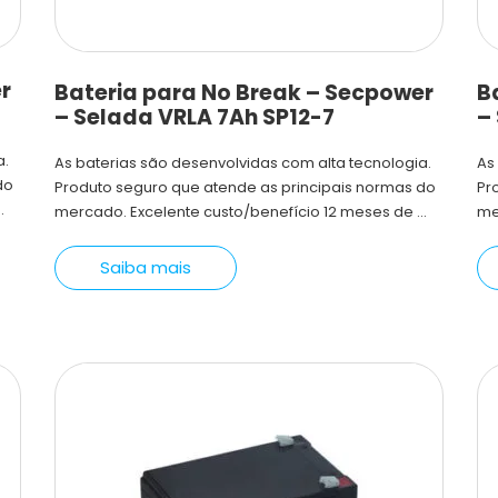
r
Bateria para No Break – Secpower
B
– Selada VRLA 7Ah SP12-7
–
a.
As baterias são desenvolvidas com alta tecnologia.
As
do
Produto seguro que atende as principais normas do
Pr
.
mercado. Excelente custo/benefício 12 meses de ...
me
Saiba mais