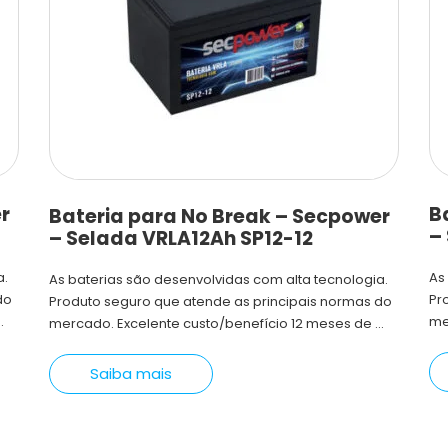
r
B
Bateria para No Break – Secpower
–
– Selada VRLA12Ah SP12-12
a.
As
As baterias são desenvolvidas com alta tecnologia.
do
Pr
Produto seguro que atende as principais normas do
.
me
mercado. Excelente custo/benefício 12 meses de ...
Saiba mais